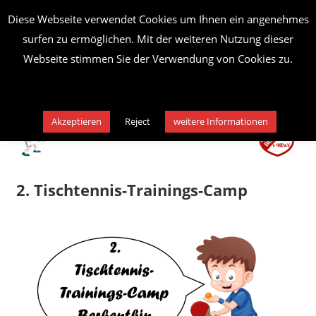
Zum
Diese Webseite verwendet Cookies um Ihnen ein angenehmes
Tischtennis
TSV
Inhalt
surfen zu ermöglichen. Mit der weiteren Nutzung dieser
in
springen
Berkenthin
Berkenthin
Webseite stimmen Sie der Verwendung von Cookies zu.
MENÜ
–
Tischtennis
Akzeptieren
Reject
weitere Informationen
Sparte
2. Tischtennis-Trainings-Camp